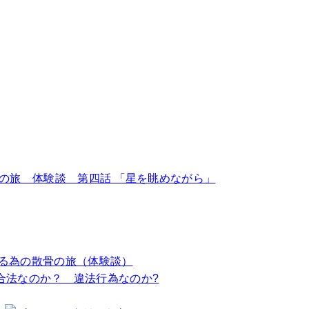
の旅 体験談 第四話 「星を眺めながら」
る為の散骨の旅（体験談）
%合法なのか？ 違法行為なのか?