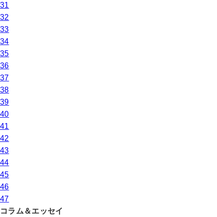
31
32
33
34
35
36
37
38
39
40
41
42
43
44
45
46
47
コラム＆エッセイ