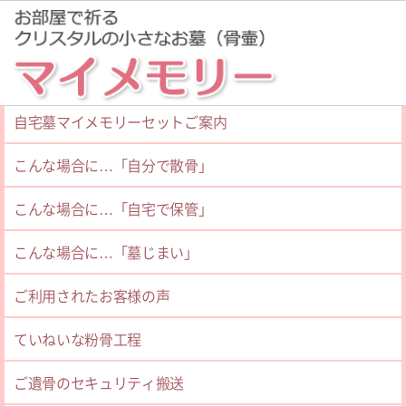
粉骨サービスご案内
ホーム
コラム＆エッセイ
自宅墓マイメモリーセットご案内
こんな場合に…「自分で散骨」
一覧
（373）
こんな場合に…「自宅で保管」
こんな場合に…「墓じまい」
更新日：2026.04.15
丁寧に扱って頂きありがとうございました
ご利用されたお客様の声
ていねいな粉骨工程
私の足が悪いため、自宅供養を考えていた所花水木さ
んのサイトが目に留まりました。すぐに資料を取り
ご遺骨のセキュリティ搬送
寄...