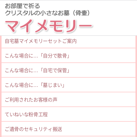
粉骨サービスご案内
ホーム
コラム＆エッセイ
自宅墓マイメモリーセットご案内
こんな場合に…「自分で散骨」
一覧
（373）
こんな場合に…「自宅で保管」
こんな場合に…「墓じまい」
更新日：2021.08.27
手元供養墓は求めていた理想でピッタリでした
ご利用されたお客様の声
ていねいな粉骨工程
この度はお世話になりました。新たに菩提寺を決める
事を考えず、何とか自宅にと思っていたところ御社
ご遺骨のセキュリティ搬送
の...