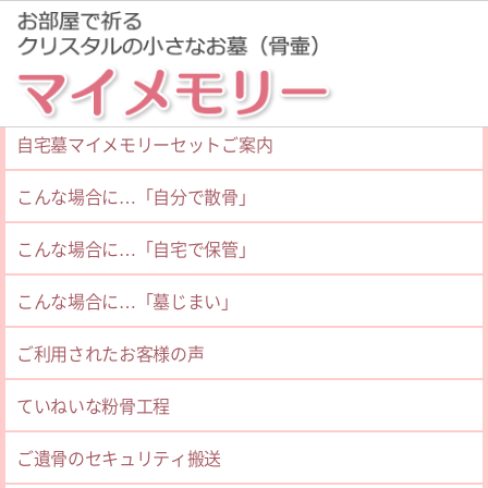
粉骨サービスご案内
ホーム
コラム＆エッセイ
自宅墓マイメモリーセットご案内
こんな場合に…「自分で散骨」
一覧
（373）
こんな場合に…「自宅で保管」
こんな場合に…「墓じまい」
更新日：2025.10.26
ありがとうございました
ご利用されたお客様の声
ていねいな粉骨工程
ていねいに対応して頂いて、説明の文書や、パンフレ
ットもとてもわかりやすかったです。ありがとうご
ご遺骨のセキュリティ搬送
ざ...