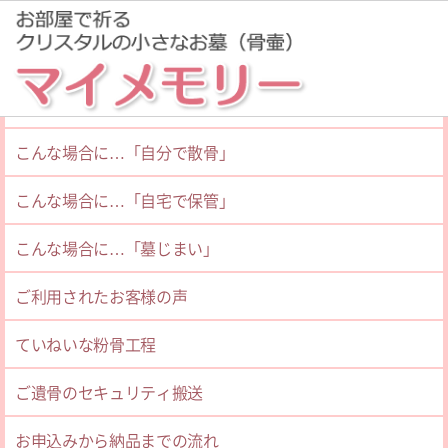
粉骨サービスご案内
ホーム
自宅墓マイメモリーセットご案内
こんな場合に…「自分で散骨」
２０２６年０８月０３日消印
ホッとしました
こんな場合に…「自宅で保管」
こんな場合に…「墓じまい」
広島県ご在住・６０歳代女性
ありがとうございました。正直「大切なお骨さま」を郵送で、
と当初不安でした。ですが、説明書、電話でのご...
ご利用されたお客様の声
ていねいな粉骨工程
自宅保管
２０２６年０７月３０日消印
ご遺骨のセキュリティ搬送
６０年前の祖母の洗骨をお願いしました
お申込みから納品までの流れ