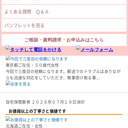
福岡県ご在住・６０歳代男性
今回は、６０年前の祖母の洗骨をお願いしました。丁寧に処置
よくある質問 Ｑ＆Ａ
して頂き、大変満足です。また、洗骨工程の報告...
パンフレットを見る
ご相談・資料請求・お申込みはこちら
自宅保管
２０２６年０７月２４日消印
今回で三度目の依頼になります
東京都ご在住・５０歳代女性
今回で三度目の依頼になります。郵送でのトラブルはありなが
らも迅速な対応をしていただき、無事受け取る事...
自宅保管
散骨
２０２６年０７月１９日消印
お値段以上の丁寧さと価値です
北海道ご在住・女性