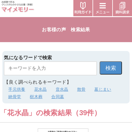
お客様の声 検索結果
気になるワードで検索
【良く調べられるキーワード】
手元供養
花水晶
音水晶
散骨
墓じまい
納骨堂
樹木葬
合同墓
「花水晶」の検索結果（39件）