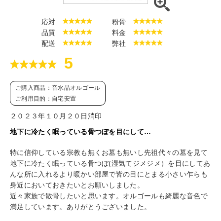
応対
粉骨
品質
料金
配送
弊社
5
ご購入商品：音水晶オルゴール
ご利用目的：自宅安置
２０２３年１０月２０日消印
地下に冷たく眠っている骨つぼを目にして…
特に信仰している宗教も無くお墓も無いし先祖代々の墓を見て
地下に冷たく眠っている骨つぼ(湿気てジメジメ）を目にしてあ
んな所に入れるより暖かい部屋で皆の目にとまる小さい乍らも
身近においておきたいとお願いしました。
近々家族で散骨したいと思います。オルゴールも綺麗な音色で
満足しています。ありがとうございました。