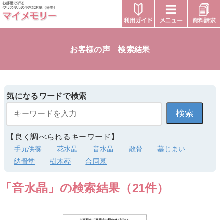
お客様の声 検索結果
気になるワードで検索
【良く調べられるキーワード】
手元供養
花水晶
音水晶
散骨
墓じまい
納骨堂
樹木葬
合同墓
「音水晶」の検索結果（21件）